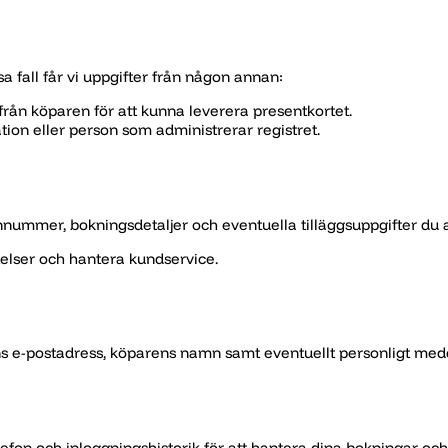
issa fall får vi uppgifter från någon annan:
 från köparen för att kunna leverera presentkortet.
ion eller person som administrerar registret.
nummer, bokningsdetaljer och eventuella tilläggsuppgifter du ang
telser och hantera kundservice.
s e-postadress, köparens namn samt eventuellt personligt med
on och inloggningshistorik för att hantera dina bokningar och d