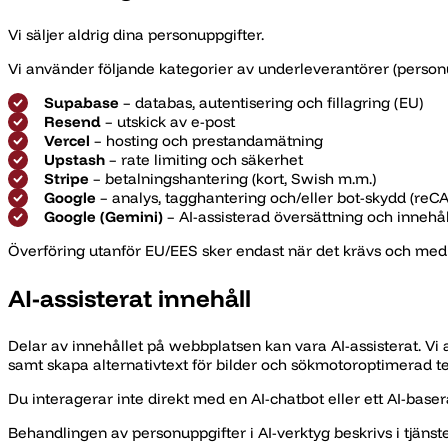
Vi säljer aldrig dina personuppgifter.
Vi använder följande kategorier av underleverantörer (person
Supabase
– databas, autentisering och fillagring (EU)
Resend
– utskick av e-post
Vercel
– hosting och prestandamätning
Upstash
– rate limiting och säkerhet
Stripe
– betalningshantering (kort, Swish m.m.)
Google
– analys, tagghantering och/eller bot-skydd (re
Google (Gemini)
– AI-assisterad översättning och innehå
Överföring utanför EU/EES sker endast när det krävs och med 
AI-assisterat innehåll
Delar av innehållet på webbplatsen kan vara AI-assisterat. Vi
samt skapa alternativtext för bilder och sökmotoroptimerad te
Du interagerar inte direkt med en AI-chatbot eller ett AI-bas
Behandlingen av personuppgifter i AI-verktyg beskrivs i tjänste