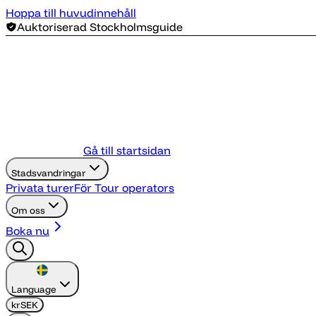
Hoppa till huvudinnehåll
Auktoriserad Stockholmsguide
Gå till startsidan
Stadsvandringar
Privata turer
För Tour operators
Om oss
Boka nu
Language
kr
SEK