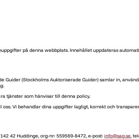
nuppgifter på denna webbplats. Innehållet uppdateras automatisk
de Guider (Stockholms Auktoriserade Guider) samlar in, använde
g.
a tjänster som hänvisar till denna policy.
l oss. Vi behandlar dina uppgifter lagligt, korrekt och transparen
 142 42 Huddinge, org-nr: 559569-8472, e-post:
info@sag.se
, te