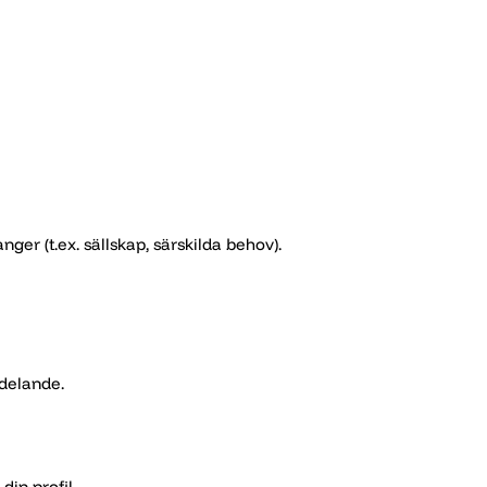
er (t.ex. sällskap, särskilda behov).
delande.
in profil.